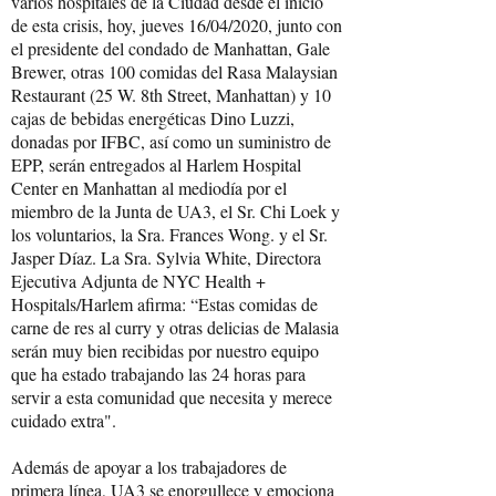
varios hospitales de la Ciudad desde el inicio
de esta crisis, hoy, jueves 16/04/2020, junto con
el presidente del condado de Manhattan, Gale
Brewer, otras 100 comidas del Rasa Malaysian
Restaurant (25 W. 8th Street, Manhattan) y 10
cajas de bebidas energéticas Dino Luzzi,
donadas por IFBC, así como un suministro de
EPP, serán entregados al Harlem Hospital
Center en Manhattan al mediodía por el
miembro de la Junta de UA3, el Sr. Chi Loek y
los voluntarios, la Sra. Frances Wong. y el Sr.
Jasper Díaz. La Sra. Sylvia White, Directora
Ejecutiva Adjunta de NYC Health +
Hospitals/Harlem afirma: “Estas comidas de
carne de res al curry y otras delicias de Malasia
serán muy bien recibidas por nuestro equipo
que ha estado trabajando las 24 horas para
servir a esta comunidad que necesita y merece
cuidado extra".
Además de apoyar a los trabajadores de
primera línea, UA3 se enorgullece y emociona